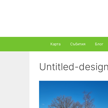
Към
съдържанието
Карта
Събития
Блог
Untitled-desig