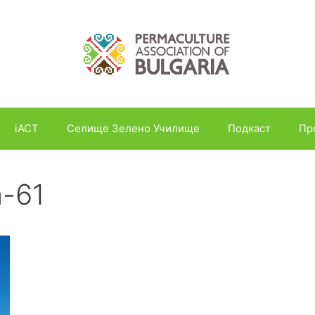
iACT
Селище Зелено Училище
Подкаст
Пр
n-61