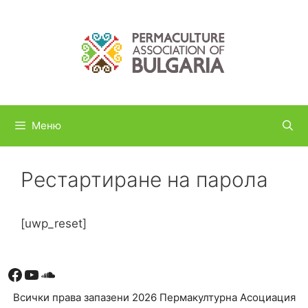
Към
съдържанието
Меню
Рестартиране на парола
[uwp_reset]
Facebook
YouTube
Soundcloud
Всички права запазени 2026 Пермакултурна Асоциация