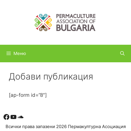
Към
съдържанието
Меню
Добави публикация
[ap-form id=”8″]
Facebook
YouTube
Soundcloud
Всички права запазени 2026 Пермакултурна Асоциация