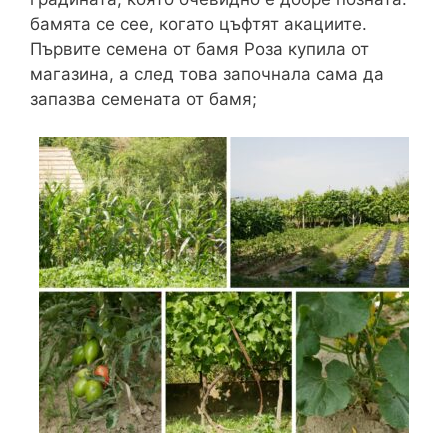
бамята се сее, когато цъфтят акациите.
Първите семена от бамя Роза купила от
магазина, а след това започнала сама да
запазва семената от бамя;