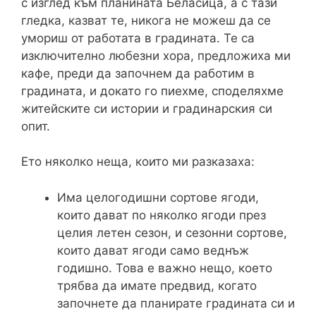
с изглед към планината Беласица, а с тази
гледка, казват те, никога не можеш да се
умориш от работата в градината. Те са
изключително любезни хора, предложиха ми
кафе, преди да започнем да работим в
градината, и докато го пиехме, споделяхме
житейските си истории и градинарския си
опит.
Ето няколко неща, които ми разказаха:
Има целогодишни сортове ягоди,
които дават по няколко ягоди през
целия летен сезон, и сезонни сортове,
които дават ягоди само веднъж
годишно. Това е важно нещо, което
трябва да имате предвид, когато
започнете да планирате градината си и