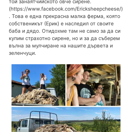
той занаятчийското овче сирене.
(https://www.facebook.com/Ericksheepcheese/)
. Това е една прекрасна малка ферма, която
собственикът (Ерик) е наследил от своите
баба и дядо. Отидохме там не само за да си
купим страхотно сирене, но и за да съберем
вълна за мулчиране на нашите дървета и
зеленчуци.