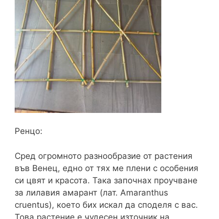
Ренцо:
Сред огромното разнообразие от растения
във Венец, едно от тях ме плени с особения
си цвят и красота. Така започнах проучване
за лилавия амарант (лат. Amaranthus
cruentus), което бих искал да споделя с вас.
Това растение е чудесен източник на