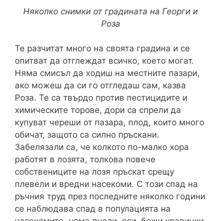
Няколко снимки от градината на Георги и
Роза
Те разчитат много на своята градина и се
опитват да отглеждат всичко, което могат.
Няма смисъл да ходиш на местните пазари,
ако можеш да си го отгледаш сам, казва
Роза. Те са твърдо против пестицидите и
химическите торове, дори са спрели да
купуват череши от пазара, плод, които много
обичат, защото са силно пръскани.
Забелязали са, че колкото по-малко хора
работят в лозята, толкова повече
собствениците на лозя пръскат срещу
плевели и вредни насекоми. С този спад на
ръчния труд през последните няколко години
се наблюдава спад в популацията на