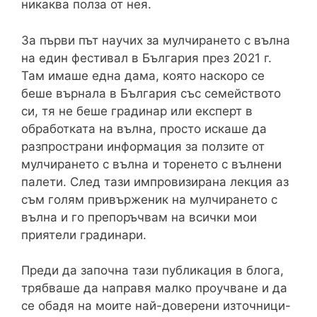
никаква полза от нея.
За първи път научих за мулчирането с вълна
на един фестивал в България през 2021 г.
Там имаше една дама, която наскоро се
беше върнала в България със семейството
си, тя не беше градинар или експерт в
обработката на вълна, просто искаше да
разпространи информация за ползите от
мулчирането с вълна и торенето с вълнени
палети. След тази импровизирана лекция аз
съм голям привърженик на мулчирането с
вълна и го препоръчвам на всички мои
приятели градинари.
Преди да започна тази публикация в блога,
трябваше да направя малко проучване и да
се обадя на моите най-доверени източници-