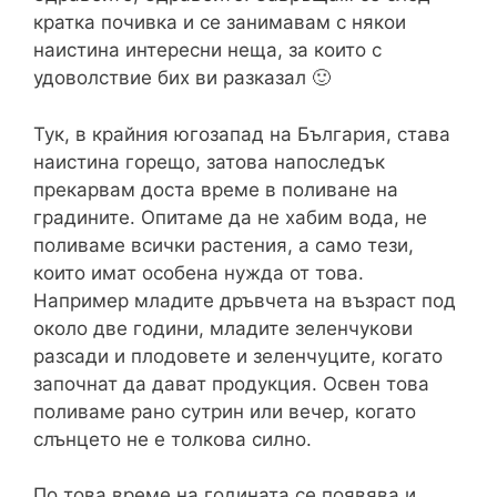
кратка почивка и се занимавам с някои
наистина интересни неща, за които с
удоволствие бих ви разказал 🙂
Тук, в крайния югозапад на България, става
наистина горещо, затова напоследък
прекарвам доста време в поливане на
градините. Опитаме да не хабим вода, не
поливаме всички растения, а само тези,
които имат особена нужда от това.
Например младите дръвчета на възраст под
около две години, младите зеленчукови
разсади и плодовете и зеленчуците, когато
започнат да дават продукция. Освен това
поливаме рано сутрин или вечер, когато
слънцето не е толкова силно.
По това време на годината се появява и