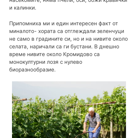
насекомите, няма пчели, оси, божи кравички
и калинки.
Припомниха ми и един интересен факт от
миналото- хората са отглеждали зеленчуци
не само в градините си, но и на нивите около
селата, наричали са ги бустани. В днешно
време нивите около Кромидово са
монокултурни лозя с нулево
биоразнообразие.