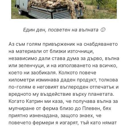
Един ден, посветен на вълната 🙂
Аз съм голям привърженик на снабдяването
на материали от близки източници,
независимо дали става дума за дърво, вълна
или зеленчуци, и на използването на всичко,
което ни заобикаля. Колкото повече
километри изминава даден продукт, толкова
по-голям е неговият въглероден отпечатък и
вредното му въздействие върху планетата.
Когато Катрин ми каза, че получава вълна за
мулчиране от ферма близо до Плевен, бях
приятно изненадана, защото знаех, че
повечето фермери я изгарят, тъй като нямат