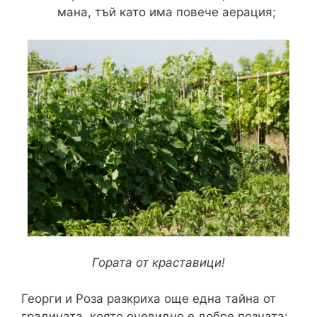
мана, тъй като има повече аерация;
Гората от краставици!
Георги и Роза разкриха още една тайна от
градината, която очевидно е добре позната: