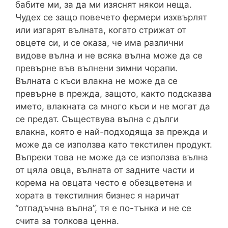
бабите ми, за да ми изяснят някои неща.
Чудех се защо повечето фермери изхвърлят
или изгарят вълната, когато стрижат от
овцете си, и се оказа, че има различни
видове вълна и не всяка вълна може да се
превърне във вълнени зимни чорапи.
Вълната с къси влакна не може да се
превърне в прежда, защото, както подсказва
името, влакната са много къси и не могат да
се предат. Съществува вълна с дълги
влакна, която е най-подходяща за прежда и
може да се използва като текстилен продукт.
Въпреки това не може да се използва вълна
от цяла овца, вълната от задните части и
корема на овцата често е обезцветена и
хората в текстилния бизнес я наричат
“отпадъчна вълна”, тя е по-тънка и не се
счита за толкова ценна.