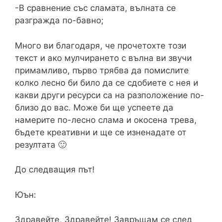
-В сравнение със сламата, вълната се
разгражда по-бавно;
Много ви благодаря, че прочетохте този
текст и ако мулчирането с вълна ви звучи
примамливо, първо трябва да помислите
колко лесно би било да се сдобиете с нея и
какви други ресурси са на разположение по-
близо до вас. Може би ще успеете да
намерите по-лесно слама и окосена трева,
бъдете креативни и ще се изненадате от
резултата 🙂
До следващия път!
Юън:
Здравейте, Здравейте! Завръщам се след