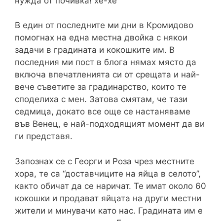
нужда от почивка! хе-хе
В един от последните ми дни в Кромидово
помогнах на една местна двойка с някои
задачи в градината и кокошките им. В
последния ми пост в блога нямах място да
включа впечатленията си от срещата и най-
вече съветите за градинарство, които те
споделиха с мен. Затова смятам, че тази
седмица, докато все още се настаняваме
във Венец, е най-подходящият момент да ви
ги представя.
Запознах се с Георги и Роза чрез местните
хора, те са “доставчиците на яйца в селото”,
както обичат да се наричат. Те имат около 60
кокошки и продават яйцата на други местни
жители и минувачи като нас. Градината им е