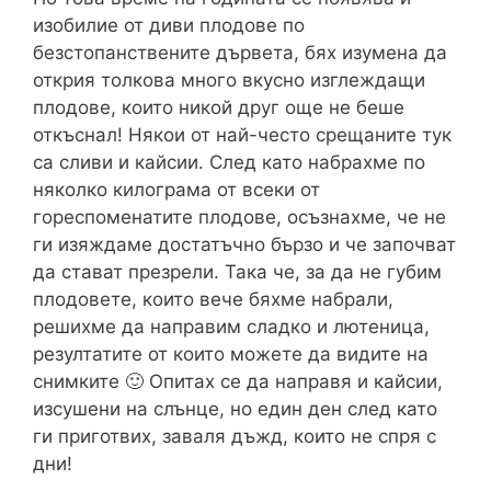
изобилие от диви плодове по
безстопанствените дървета, бях изумена да
открия толкова много вкусно изглеждащи
плодове, които никой друг още не беше
откъснал! Някои от най-често срещаните тук
са сливи и кайсии. След като набрахме по
няколко килограма от всеки от
гореспоменатите плодове, осъзнахме, че не
ги изяждаме достатъчно бързо и че започват
да стават презрели. Така че, за да не губим
плодовете, които вече бяхме набрали,
решихме да направим сладко и лютеница,
резултатите от които можете да видите на
снимките 🙂 Опитах се да направя и кайсии,
изсушени на слънце, но един ден след като
ги приготвих, заваля дъжд, които не спря с
дни!