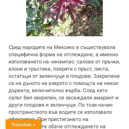
Сред народите на Мексико е съществувала
специфична форма на отглеждане, а именно
използването на чинампас: салове от пръчки,
клони и тръстика, покрити с пръст, листа,
остатъци от зеленчуци и плодове. Закрепени
са на дъното на езерото с помощта на някои
дървета, включително върба. След като
салът бил закрепен, се засаждали амарант и
други плодове и зеленчуци. По този начин
пространството във водите се използвало
ефективно. При пристигането на
Translate »
колонизаторите обаче отглеждането на