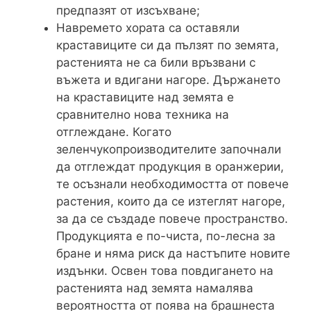
предпазят от изсъхване;
Навремето хората са оставяли
краставиците си да пълзят по земята,
растенията не са били връзвани с
въжета и вдигани нагоре. Държането
на краставиците над земята е
сравнително нова техника на
отглеждане. Когато
зеленчукопроизводителите започнали
да отглеждат продукция в оранжерии,
те осъзнали необходимостта от повече
растения, които да се изтеглят нагоре,
за да се създаде повече пространство.
Продукцията е по-чиста, по-лесна за
бране и няма риск да настъпите новите
издънки. Освен това повдигането на
растенията над земята намалява
вероятността от поява на брашнеста