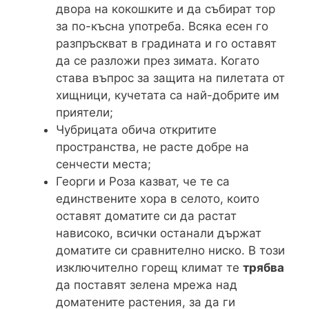
двора на кокошките и да събират тор
за по-късна употреба. Всяка есен го
разпръскват в градината и го оставят
да се разложи през зимата. Когато
става въпрос за защита на пилетата от
хищници, кучетата са най-добрите им
приятели;
Чубрицата обича откритите
пространства, не расте добре на
сенчести места;
Георги и Роза казват, че те са
единствените хора в селото, които
оставят доматите си да растат
нависоко, всички останали държат
доматите си сравнително ниско. В този
изключително горещ климат те
трябва
да поставят зелена мрежа над
доматените растения, за да ги