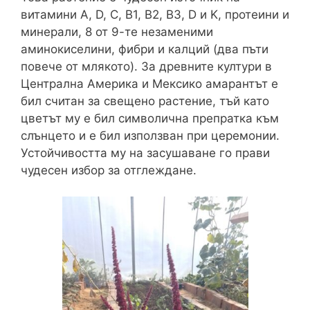
витамини A, D, C, B1, B2, B3, D и K, протеини и
минерали, 8 от 9-те незаменими
аминокиселини, фибри и калций (два пъти
повече от млякото). За древните култури в
Централна Америка и Мексико амарантът е
бил считан за свещено растение, тъй като
цветът му е бил символична препратка към
слънцето и е бил използван при церемонии.
Устойчивостта му на засушаване го прави
чудесен избор за отглеждане.