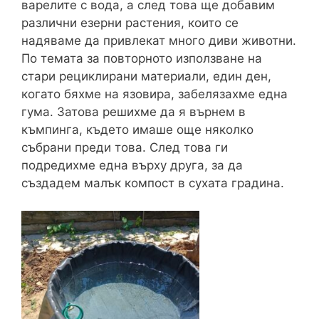
варелите с вода, а след това ще добавим
различни езерни растения, които се
надяваме да привлекат много диви животни.
По темата за повторното използване на
стари рециклирани материали, един ден,
когато бяхме на язовира, забелязахме една
гума. Затова решихме да я върнем в
къмпинга, където имаше още няколко
събрани преди това. След това ги
подредихме една върху друга, за да
създадем малък компост в сухата градина.