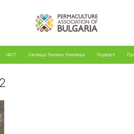
iACT
Селище Зелено Училище
Подкаст
Пр
2