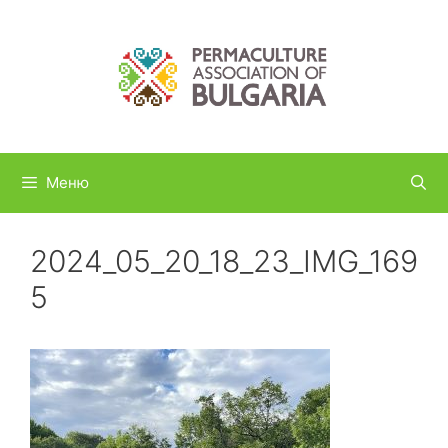
Към
съдържанието
Меню
2024_05_20_18_23_IMG_169
5