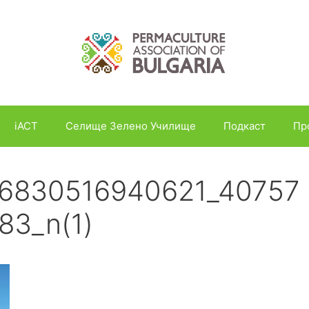
iACT
Селище Зелено Училище
Подкаст
Пр
36830516940621_40757
83_n(1)