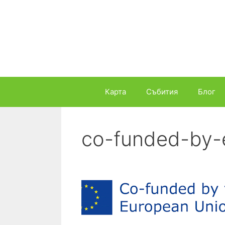
Към
съдържанието
Карта
Събития
Блог
co-funded-by-