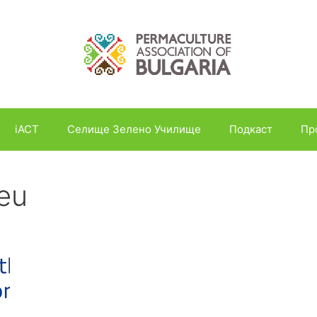
iACT
Селище Зелено Училище
Подкаст
Пр
eu