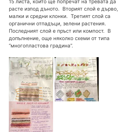
15 листа, които ще попречат на тревата да
расте изпод дъното. Вторият слой е дърво,
малки и средни клонки. Третият слой са
органични отпадъци, зелени растения.
Последният слой е пръст или компост. В
допълнение, още няколко схеми от типа
“многопластова градина”.