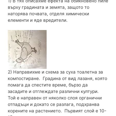
1) В тях описахме ефекта на обикновено пиле
върху градината и земята, защото то
наторява почвата, отделя химически
елементи и яде вредители.
2) Направихме и схема за суха тоалетна за
компостиране. Градина от вид лазаня, която
помага да спестите време, бързо да
засадите и отглеждате различни култури.
Той е направен от няколко слоя органични
отпадъци и докато се разлага, подхранва
корените на растението. Първият слой е 10-