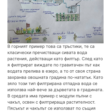
В горният пример това са тръстики, те са
класически пречистващи сивата вода
растения, действащи като филтър. След като
я филтрират виждате по гравитачен път как
водата прелива в езеро, а то от своя страна
захранва овошната градина по-нататък. Като
зяло този тип филтрирана отпадна вода се
използва най-вече за дърветата в градината.
В средата има пример с модули пълни с
чакъл, освен с филтрираща растителност.
Пясъкът и чакълът се използват по същия