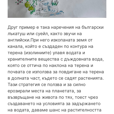
Друг пример е така наречения на български
лъкатуш или суейл, както звучи на
английски.При него изкопаната земя от
канала, който е създаден по контура на
терена (изолиниите) улавя водата и
хранителните вещества с дъждовната вода,
която се оттича по наклона на терена и
почвата се използва за повдигане на терена
в долната част, където се садят растенията.
Тази стратегия се ползва и за силно
ерозирали места на планетата, за
възвръщане на живота по тях, тоест чрез
създаването на условията за задържането
на водата, даваме шанс на растителността