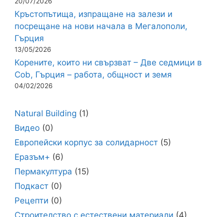
20/07/2026
Кръстопътища, изпращане на залези и
посрещане на нови начала в Мегалополи,
Гърция
13/05/2026
Корените, които ни свързват – Две седмици в
Cob, Гърция – работа, общност и земя
04/02/2026
Natural Building
(1)
Видео
(0)
Европейски корпус за солидарност
(5)
Еразъм+
(6)
Пермакултура
(15)
Подкаст
(0)
Рецепти
(0)
Строителство с естествени материали
(4)