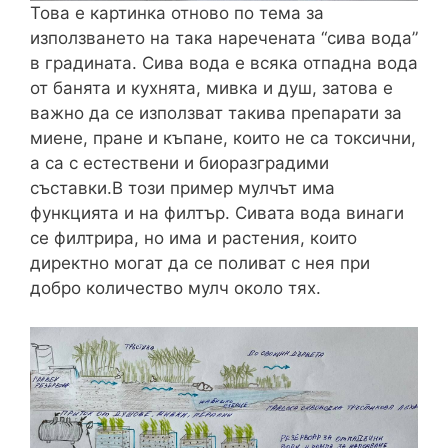
Това е картинка отново по тема за
използването на така наречената “сива вода”
в градината. Сива вода е всяка отпадна вода
от банята и кухнята, мивка и душ, затова е
важно да се използват такива препарати за
миене, пране и къпане, които не са токсични,
а са с естествени и биоразградими
съставки.В този пример мулчът има
функцията и на филтър. Сивата вода винаги
се филтрира, но има и растения, които
директно могат да се поливат с нея при
добро количество мулч около тях.