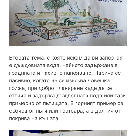
Втората тема, с която искам да ви запозная
е дъждовната вода, нейното задържане в
градината и пасивно напояване. Нарича се
пасивно, когато не се изисква човешка
грижа, при добро планиране къде да се
оттича и задържа дъждовната вода или тази
примерно от пътищата. В горният пример се
събира от пътя или тротоара, а в долния от
покрива на къщата.