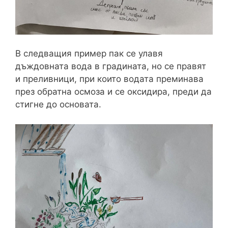
В следващия пример пак се улавя
дъждовната вода в градината, но се правят
и преливници, при които водата преминава
през обратна осмоза и се оксидира, преди да
стигне до основата.