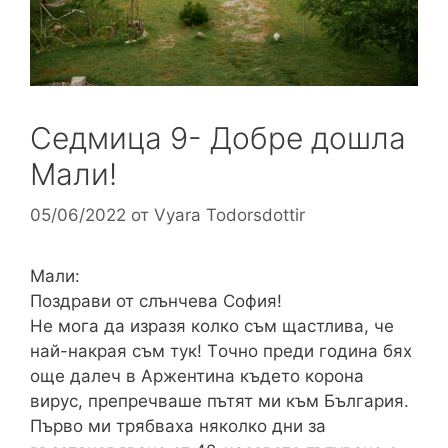
Седмица 9- Добре дошла
Мали!
05/06/2022
от
Vyara Todorsdottir
Мали:
Поздрави от слънчева София!
Не мога да изразя колко съм щастлива, че
най-накрая съм тук! Tочно преди година бях
още далеч в Аржентина където корона
вирус, препречваше пътят ми към България.
Първо ми трябваха няколко дни за