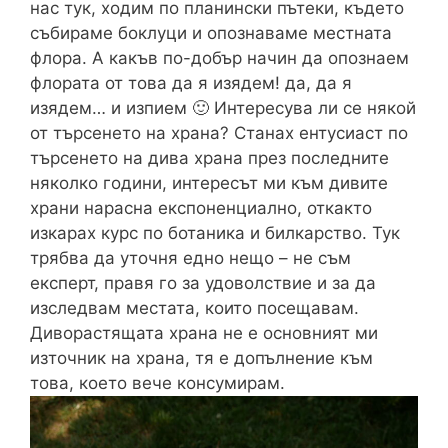
нас тук, ходим по планински пътеки, където
събираме боклуци и опознаваме местната
флора. А какъв по-добър начин да опознаем
флората от това да я изядем! да, да я
изядем… и изпием 🙂 Интересува ли се някой
от търсенето на храна? Станах ентусиаст по
търсенето на дива храна през последните
няколко години, интересът ми към дивите
храни нарасна експоненциално, откакто
изкарах курс по ботаника и билкарство. Тук
трябва да уточня едно нещо – не съм
експерт, правя го за удоволствие и за да
изследвам местата, които посещавам.
Диворастящата храна не е основният ми
източник на храна, тя е допълнение към
това, което вече консумирам.