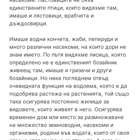
единствените птици, които видяхме там,
имаше и лястовици, врабчета и
дъждосвирци.
Имаше водни кончета, жаби, пеперуди и
много различни насекоми, на които дори не
знам името. По пътя видяхме лисица, която
определено не е единственият бозайник
живеещ там, имаше и гризачи и други
бозайници. Но нека погледнем отвъд
очевидната функция на водоема, която е да
подобрява растежа на растенията, той също
така осигурява постоянно жилище за
видовете, които живеят в него. Осигурява
временен дом или място за размножаване
на множество земноводни, насекоми и
организми, родени във водата, които от своя