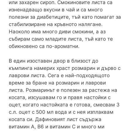
или захарен сироп. Смокиновите листа са
изненадващо вкусни в чай и са много
полезни за диабетиците, тъй като помагат за
стабилизиране на кръвното налягане.
Наоколо има много диви смокини, а аз
събирам само младите листа, тъй като те
обикновено са по-ароматни.
В един изоставен двор в близост до
къмпинга намерих храст розмарин и дърво с
лаврови листа. Сега е най-подходящото
време за бране на розмарин и лаврови
листа. Розмаринът е полезен за растежа на
косата, изсушавам го и правя настойки с
оцет, когато настойката е готова, смесвам 3
с.л. оцет с 500 мл вода и с нея изплаквам
косата си. Дафиновият лист съдържа
витамин А, В6 и витамин С и много ми