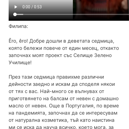
Филипа:
Êro, êro! Добре дошли в деветата седмица,
която бележи повече от един месец, откакто
започнах моят проект със Селище Зелено
Училище!
През тази седмица правихме различни
дейности заедно и искам да споделя някои
от тях с вас. Най-много се вълнувах от
приготвянето на балсам от невен с домашно
масло от невен. Още в Португалия, по време
на пандемията, започнах да се интересувам
от натурална козметика, тъй като наистина
ми се иска да науча всичко, което мога, за