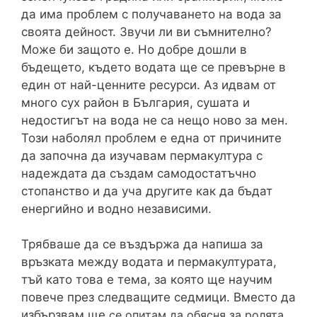
да има проблем с получаването на вода за
своята дейност. Звучи ли ви съмнително?
Може би защото е. Но добре дошли в
бъдещето, където водата ще се превърне в
един от най-ценните ресурси. Аз идвам от
много сух район в България, сушата и
недостигът на вода не са нещо ново за мен.
Този наболял проблем е една от причините
да започна да изучавам пермакултура с
надеждата да създам самодостатъчно
стопанство и да уча другите как да бъдат
енергийно и водно независими.
Трябваше да се въздържа да напиша за
връзката между водата и пермакултурата,
тъй като това е тема, за която ще научим
повече през следващите седмици. Вместо да
избързвам ще
се опитам да обясня за ролята