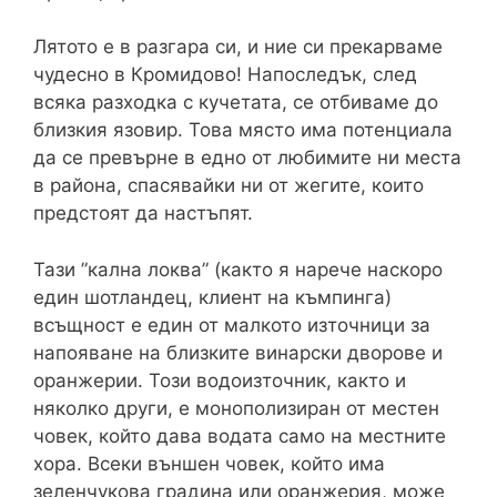
Лятото е в разгара си, и ние си прекарваме
чудесно в Кромидово! Напоследък, след
всяка разходка с кучетата, се отбиваме до
близкия язовир. Това място има потенциала
да се превърне в едно от любимите ни места
в района, спасявайки ни от жегите, които
предстоят да настъпят.
Тази ”кална локва” (както я нарече наскоро
един шотландец, клиент на къмпинга)
всъщност е един от малкото източници за
напояване на близките винарски дворове и
оранжерии. Този водоизточник, както и
няколко други, е монополизиран от местен
човек, който дава водата само на местните
хора. Всеки външен човек, който има
зеленчукова градина или оранжерия, може