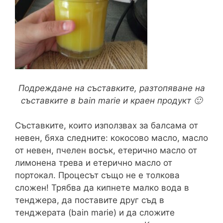
Подреждане на съставките, разтопяване на
съставките в bain marie и краен продукт 🙂
Съставките, които използвах за балсама от
невен, бяха следните: кокосово масло, масло
от невен, пчелен восък, етерично масло от
лимонена трева и етерично масло от
портокал. Процесът също не е толкова
сложен! Трябва да кипнете малко вода в
тенджера, да поставите друг съд в
тенджерата (bain marie) и да сложите