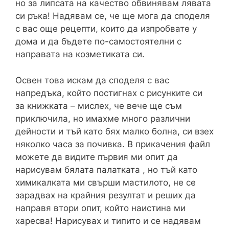
но за липсата на качество обвинявам лявата
си ръка! Надявам се, че ще мога да споделя
с вас още рецепти, които да изпробвате у
дома и да бъдете по-самостоятелни с
направата на козметиката си.
Освен това искам да споделя с вас
напредъка, който постигнах с рисунките си
за книжката – мислех, че вече ще съм
приключила, но имахме много различни
дейности и тъй като бях малко болна, си взех
няколко часа за почивка. В прикачения файл
можете да видите първия ми опит да
нарисувам бялата палатката , но тъй като
химикалката ми свърши мастилото, не се
зарадвах на крайния резултат и реших да
направя втори опит, който наистина ми
харесва! Нарисувах и типито и се надявам