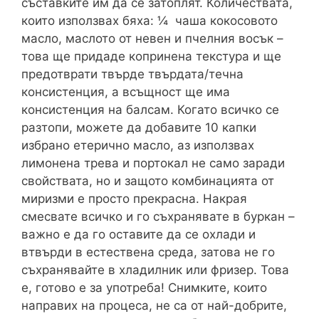
съставките им да се затоплят. Количествата,
които използвах бяха: ¼ чаша кокосовото
масло, маслото от невен и пчелния восък –
това ще придаде копринена текстура и ще
предотврати твърде твърдата/течна
консистенция, а всъщност ще има
консистенция на балсам. Когато всичко се
разтопи, можете да добавите 10 капки
избрано етерично масло, аз използвах
лимонена трева и портокал не само заради
свойствата, но и защото комбинацията от
миризми е просто прекрасна. Накрая
смесвате всичко и го съхранявате в буркан –
важно е да го оставите да се охлади и
втвърди в естествена среда, затова не го
съхранявайте в хладилник или фризер. Това
е, готово е за употреба! Снимките, които
направих на процеса, не са от най-добрите,