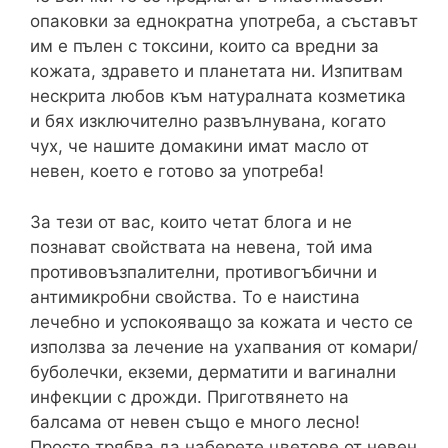
опаковки за еднократна употреба, а съставът
им е пълен с токсини, които са вредни за
кожата, здравето и планетата ни. Изпитвам
нескрита любов към натуралната козметика
и бях изключително развълнувана, когато
чух, че нашите домакини имат масло от
невен, което е готово за употреба!
За тези от вас, които четат блога и не
познават свойствата на невена, той има
противовъзпалителни, противогъбични и
антимикробни свойства. То е наистина
лечебно и успокояващо за кожата и често се
използва за лечение на ухапвания от комари/
буболечки, екземи, дерматити и вагинални
инфекции с дрожди. Приготвянето на
балсама от невен също е много лесно!
Просто трябва да наберете цветове от невен