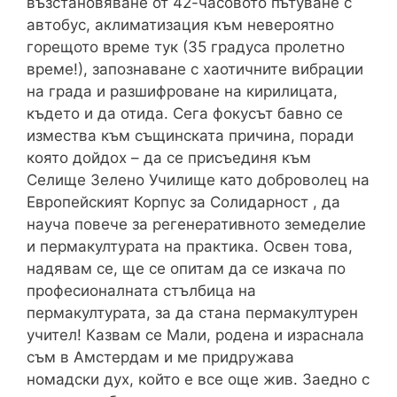
възстановяване от 42-часовото пътуване с
автобус, аклиматизация към невероятно
горещото време тук (35 градуса пролетно
време!), запознаване с хаотичните вибрации
на града и разшифроване на кирилицата,
където и да отида. Сега фокусът бавно се
измества към същинската причина, поради
която дойдох – да се присъединя към
Селище Зелено Училище като доброволец на
Европейският Корпус за Солидарност , да
науча повече за регенеративното земеделие
и пермакултурата на практика. Освен това,
надявам се, ще се опитам да се изкача по
професионалната стълбица на
пермакултурата, за да стана пермакултурен
учител! Казвам се Мали, родена и израснала
съм в Амстердам и ме придружава
номадски дух, който е все още жив. Заедно с