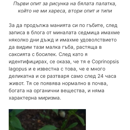
Първи опит за рисунка на бялата палатка,
който не ми хареса, втори опит и типи
За да продължа манията си по гъбите, след
записа в блога от миналата седмица имахме
няколко дни дъжд и имахме удоволствието
да видим тази малка гъба, растяща в
саксията с босилек. След като я
идентифицирах, се оказа, че тя е Coprinopsis
lagopus и е известна с това, че е много
деликатна и се разтваря само след 24 часа
живот. Тя се появява нормално в почва,
богата на органични вещества, и няма
характерна миризма.