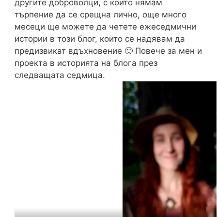
другите доброволци, с които нямам
търпение да се срещна лично, още много
месеци ще можете да четете ежеседмични
истории в този блог, които се надявам да
предизвикат вдъхновение 🙂 Повече за мен и
проекта в историята на блога през
следващата седмица.