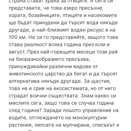
страна стават храна за птиците. А сега си
представете, че това езеро пресъхне,
хората, бозайниците, птиците и насекомите
ще бъдат принудени да търсят вода някъде
другаде, а най-близкият воден ресурс е на
100 км. Не си го представяйте, защото това
става реалност всяка година през юли и
август. През най-горещите месеци този рай
на биоразнообразието пресъхва,
принуждавайки различни видове от
животинското царство да бягат и да търсят
алтернатива някъде другаде. За щастие,
това не е срив на екосистемата, но от него
страдат всички съществата. Знам какво си
мислите сега, защо това се случва година
след година? Заради лошото управление на
водите, отглеждането на монокултурни
растения, липсата на мулчиране, списъкът е