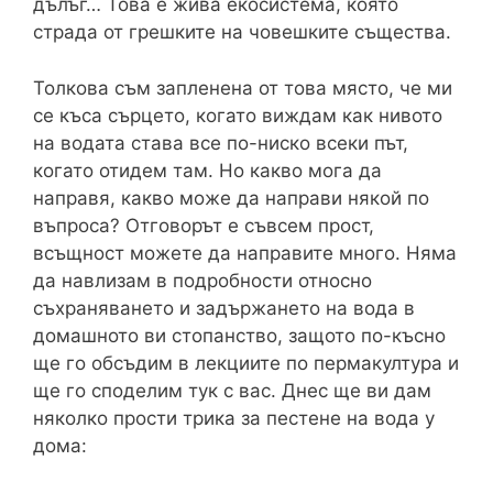
дълъг… Това е жива екосистема, която
страда от грешките на човешките същества.
Толкова съм запленена от това място, че ми
се къса сърцето, когато виждам как нивото
на водата става все по-ниско всеки път,
когато отидем там. Но какво мога да
направя, какво може да направи някой по
въпроса? Отговорът е съвсем прост,
всъщност можете да направите много. Няма
да навлизам в подробности относно
съхраняването и задържането на вода в
домашното ви стопанство, защото по-късно
ще го обсъдим в лекциите по пермакултура и
ще го споделим тук с вас. Днес ще ви дам
няколко прости трика за пестене на вода у
дома: