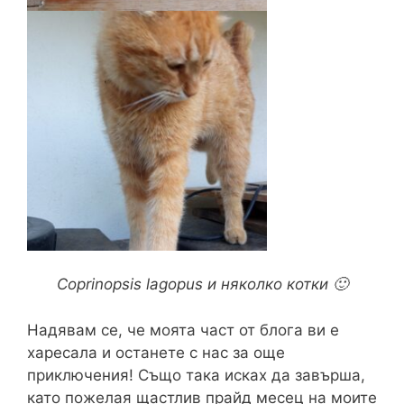
Coprinopsis lagopus и няколко котки 🙂
Надявам се, че моята част от блога ви е
харесала и останете с нас за още
приключения! Също така исках да завърша,
като пожелая щастлив прайд месец на моите