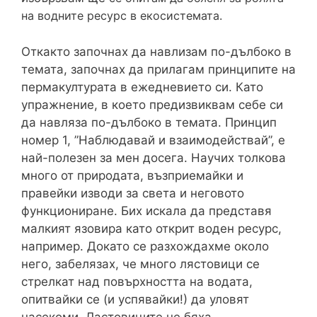
на водните ресурс в екосистемата.
Откакто започнах да навлизам по-дълбоко в
темата, започнах да прилагам принципите на
пермакултурата в ежедневието си. Като
упражнение, в което предизвиквам себе си
да навляза по-дълбоко в темата. Принцип
номер 1, ”Наблюдавай и взаимодействай”, е
най-полезен за мен досега. Научих толкова
много от природата, възприемайки и
правейки изводи за света и неговото
функциониране. Бих искала да представя
малкият язовира като открит воден ресурс,
например. Докато се разхождахме около
него, забелязах, че много лястовици се
стрелкат над повърхността на водата,
опитвайки се (и успявайки!) да уловят
насекоми. Ластовиците не бяха