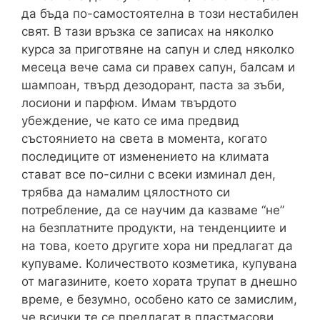
да бъда по-самостоятелна в този нестабилен
свят. В тази връзка се записах на няколко
курса за приготвяне на сапун и след няколко
месеца вече сама си правех сапун, балсам и
шампоан, твърд дезодорант, паста за зъби,
лосиони и парфюм. Имам твърдото
убеждение, че като се има предвид
състоянието на света в момента, когато
последиците от изменението на климата
стават все по-силни с всеки изминал ден,
трябва да намалим цялостното си
потребление, да се научим да казваме “не”
на безплатните продукти, на тенденциите и
на това, което другите хора ни предлагат да
купуваме. Количеството козметика, купувана
от магазините, което хората трупат в днешно
време, е безумно, особено като се замислим,
че всички те се предлагат в пластмасови