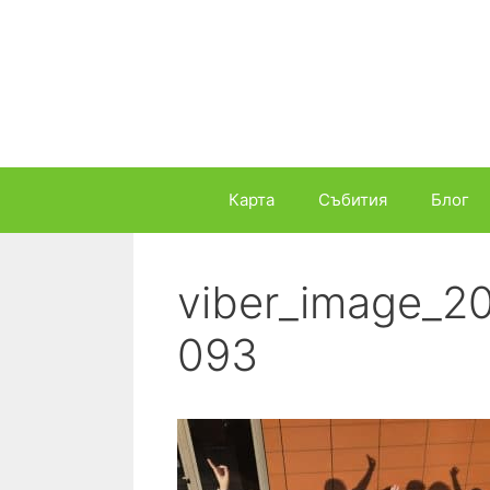
Към
съдържанието
Карта
Събития
Блог
viber_image_2
093