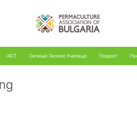
iACT
Селище Зелено Училище
Подкаст
Пр
png